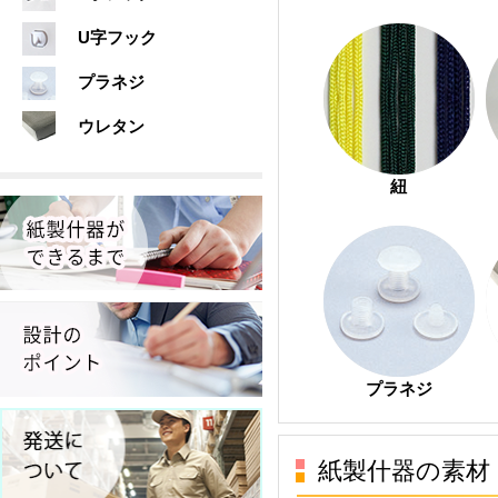
U字フック
プラネジ
ウレタン
紐
プラネジ
紙製什器の素材